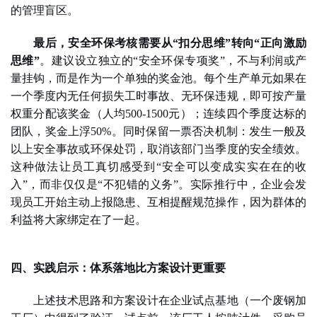
的管理盲区。
最后，安全环保考核需要从
“扣分思维”转向“正向激励
思维”
。建议设立独立的
“安全环保专项奖”，不与利润或产
量挂钩，而是作为一个单独的奖金池。每个生产单元如果在
一个季度内无任何损失工时事故、无环保违规，即可按产量
权重分配该奖金（人均500-1500元）；连续四个季度达标的
团队，奖金上浮50%。同时保留一票否决机制：发生一般及
以上安全事故或环保处罚，取消该部门当季度的安全绩效。
这种做法让员工真切感受到“安全可以变成实实在在的收
入”，而非仅仅是“不犯错的义务”。实际推行中，企业会发
现员工开始主动上报隐患、互相提醒规范操作，因为群体的
利益将大家绑定在了一起。
四、实践启示：体系落地比方案设计更重要
上述
技术思路和方案设计在
企业
试点基地（一个废钢加