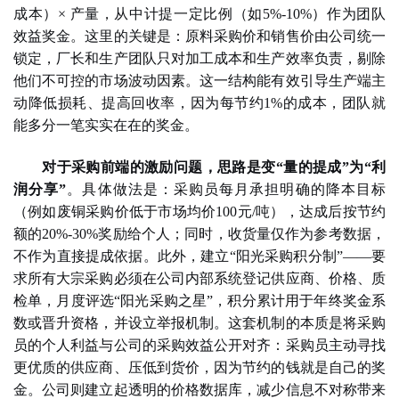
成本）× 产量，从中计提一定比例（如5%-10%）作为团队
效益奖金。这里的关键是：原料采购价和销售价由公司统一
锁定，厂长和生产团队只对加工成本和生产效率负责，剔除
他们不可控的市场波动因素。这一结构能有效引导生产端主
动降低损耗、提高回收率，因为每节约1%的成本，团队就
能多分一笔实实在在的奖金。
对于采购前端的激励问题，思路是变
“量的提成”为“利
润分享”
。具体做法是：采购员每月承担明确的降本目标
（例如废铜采购价低于市场均价
100元/吨），达成后按节约
额的20%-30%奖励给个人；同时，收货量仅作为参考数据，
不作为直接提成依据。此外，建立“阳光采购积分制”——要
求所有大宗采购必须在公司内部系统登记供应商、价格、质
检单，月度评选“阳光采购之星”，积分累计用于年终奖金系
数或晋升资格，并设立举报机制。这套机制的本质是将采购
员的个人利益与公司的采购效益公开对齐：采购员主动寻找
更优质的供应商、压低到货价，因为节约的钱就是自己的奖
金。公司则建立起透明的价格数据库，减少信息不对称带来