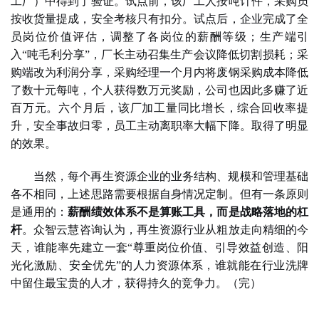
工厂）中得到了验证。试点前，该厂工人按吨计件，采购员
按收货量提成，安全考核只有扣分。试点后，企业完成了全
员岗位价值评估，调整了各岗位的薪酬等级；生产端引
入
“吨毛利分享”，厂长主动召集生产会议降低切割损耗；采
购端改为利润分享，采购经理一个月内将废钢采购成本降低
了数十元每吨，个人获得数万元奖励，公司也因此多赚了近
百万元。六个月后，该厂加工量同比增长，综合回收率提
升，安全事故归零，员工主动离职率大幅下降。
取得了明显
的效果。
当然，每个
再生资源企业
的业务结构、规模和管理基础
各不相同，上述思路需要根据自身情况
定制
。但有一条原则
是通用的：
薪酬绩效体系不是算账工具，而是战略落地的杠
杆
。
众智云慧咨询认为，
再生资源行业
从粗放走向精细的今
天，谁能率先建立一套
“尊重岗位价值、引导效益创造、阳
光化激励、安全优先”的人力资源体系，谁就能在行业洗牌
中留住最宝贵的人才，获得持久的竞争力。
（
完）