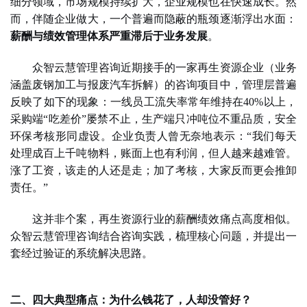
细分领域，市场规模持续扩大，企业规模也在快速成长。然
而，伴随企业做大，一个普遍而隐蔽的瓶颈逐渐浮出水面：
薪酬与绩效管理体系严重滞后于业务发展
。
众智云慧管理咨询
近期
接手
的一家再生资源企业（业务
涵盖废钢加工与报废汽车拆解）的咨询项目中，管理层普遍
反映
了如下的
现象：一线员工流失率常年维持在
40%以上，
采购端“吃差价”屡禁不止，生产端只冲吨位不重品质，安全
环保考核形同虚设。企业负责人曾无奈地表示：“我们每天
处理成百上千吨物料，账面上也有利润，但人越来越难管。
涨了工资，该走的人还是走；加了考核，大家反而更会推卸
责任。”
这并非
个案
，
再生资源行业
的薪酬绩效痛点高度相似。
众智云慧管理咨询
结合咨询实践，梳理核心问题，并提出一
套经过验证的系统解决思路。
二、四大典型痛点：为什么钱花了，人却没管好？