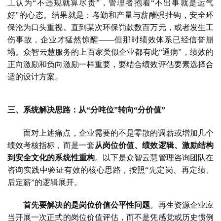
工认为
“不违规就算尽责”，管理者抱着“不出事就是运气
好”的心态。结果就是：考勤和产量与薪酬强挂钩，安全环
保沦为口头重视。直到某次环保罚款数百万元，或者发生工
伤事故，企业才猛然惊醒——但那时绩效体系已经信誉崩
塌。
众智云慧服务的上百家类似企业都有此
“通病”，绩效的
正向激励和负向激励一样重要，要结合绩效评估要素选择合
适的设计方案。
三、系统解决思路：从
“分吨位”转向“分价值”
面对上述痛点，企业需要的不是零散的调薪或增加几个
绩效
考核指标，而是一套
从岗位价值、绩效逻辑、激励结构
到安全文化的系统性重构
。以下是
众智云慧管理咨询团队
在
咨询实践中验证有效的核心思路，按照
“先定岗、再定绩、
后定薪”的逻辑展开。
首先要解决的是岗位价值公平性问题
。
再生资源企业
应
当开展一次正式的岗位价值评估，而不是凭感觉或历史惯例