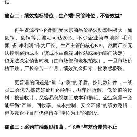
估。
痛点二：绩效指标错位，生产端
“只管吨位，不管效益”
再生资源行业
的利润受大宗商品价格波动影响极大
，
如
废钢、废铜等月波动可达
20%。不少企业简单地将“毛利
额”或“净利润”作为厂长、生产主管的核心KPI。然而厂长无
法控制采购成本（
该成本
由前端回收站或采购部门决定），
也无法决定销售时机（由市场部和老板拍板）。一旦市场价
格下跌，厂长辛苦一个月，绩效奖金归零，挫败感极强。
更普遍的问题是
“量”与“质”的矛盾。按吨数计件，一线
员工会优先拣选好处理的物料，抛弃难拆解、低价值的废
料；按营收计，又容易忽视加工成本和损耗。企业急需一套
能平衡“产量、回收率、成本控制、安全环保”的绩效逻辑，
但多数企业目前仍停留在“吨位为王”的阶段。
痛点三：采购前端激励扭曲，
“飞单”与差价屡禁不止