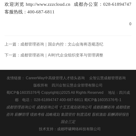
欢迎浏览
http://www.zzzcloud.cn
成都办公室：028-61894747
客服热线：400-687-6811
0
上一篇：
成都管理咨询｜国企内控：文山会海将违规违纪
下一篇：
成都管理咨询｜AI时代企业组织变革与管理调整
友情链接：
CareerWay中高级管理人才猎头咨询
众智云慧成都管理咨询
版权所有 四川众智云慧企业管理有限公司
蜀ICP备16035376号 Copyright(c)2025 All Rights Reserved 地址：
四川成
都 电话： 028-61894747 400-687-6811
蜀ICP备16035376号-1
成都管理咨询公司
/
成都咨询公司
|
十五五规划咨询公司
|
成都薪酬咨询
|
成都绩效
咨询
|
薪酬管理
|
绩效考核
|
战略规划
|
集团管控
|
制度流程
|
股权激励
|
薪酬调研报告
|
国企三定
技术支持：
成都呼啸网络科技有限公司