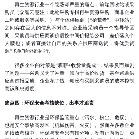
再生资源行业
一个隐蔽却严重的痛点：前端回收站或采
购员
（
众智云慧注：此处采购专指再生资源采购，而非企业
工程或服务等采购。
）
与个体供应商（
“
拾荒者
”
、中转站）
之间存在巨大的信息不对称。企业给采购员一个指导价区
间，采购员与供应商谈价后按中间价报给公司，差价落入个
人腰包；或者直接让自己的关系户供应商送货，将优质货
源
“飞单”给外部同行。
很多企业的对策是
“底薪+收货量提成”，结果反而加剧
了问题——采购员为了冲量，倾向于高价收货，甚至帮助供
应商虚报品质。企业花了钱，却没有买到采购员的成本控制
意识和忠诚度。
痛点四：环保安全考核缺位，出事才追责
再生资源行业
是环保监管重点（污水、粉尘、危废），
也是安全事故高发区（机械伤害、火灾）。然而在多数企业
的绩效考核中，环保与安全只有扣分项，没有正向激励。员