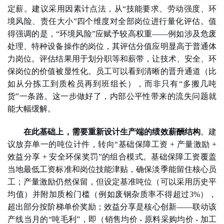
定薪。建议采用因素计点法，从
“技能要求、劳动强度、环
境风险、责任大小”四个维度对全部岗位进行
量化评估
。值
得强调的是，
“环境风险”应赋予较高权重——例如涉及危废
处理、特种设备操作的岗位，其评估分值应明显高于普通体
力岗位。评估结果用于划分职等和薪带，让技术、安全、环
保岗位的价值被显性化。员工可以看到清晰的晋升通道（比
如从分拣工到质检员再到班组长），而非只有“多搬几吨
货”一条路。这一步做好了，内部公平性带来的流失问题就
能大幅缓解。
在此基础上，需要重新设计生产端的绩效薪酬结构
。建
议放弃单一的吨位计件，转向
“基础保障工资 + 产量激励 +
效益分享 + 安全环保奖罚”的组合模式。基础保障工资覆盖
当地最低工资标准和岗位技能津贴，确保淡季能留住核心员
工；产量激励仍然保留，但设定基准吨位（
可以采用历史
平
均值）并附加质检门槛（例如废钢杂质率不得超过
3%），
超出部分按阶梯单价奖励；效益分享是核心创新——联动该
产线当月的“吨毛利”，即（销售均价 - 原料采购均价 - 加工