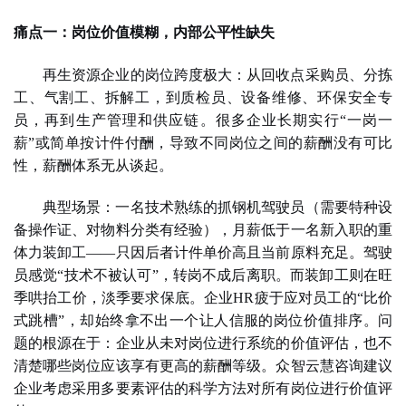
痛点一：岗位价值模糊，内部公平性缺失
再生资源企业
的岗位跨度极大：从回收点采购员、分拣
工、气割工、拆解工，到质检员、设备维修、环保安全专
员，再到生产管理和供应链。很多企业长期实行
“一岗一
薪”或简单按计件付酬，导致不同岗位之间的薪酬
没有
可比
性
，
薪酬体系无从谈起
。
典型场景：一名技术熟练的抓钢机驾驶员（需要特种设
备操作证、对物料分类有经验），月薪低于一名新入职的重
体力装卸工
——只因后者计件单价高且当前原料充足。驾驶
员感觉“技术不被认可”，转岗不成后离职。而装卸工则在旺
季哄抬工价，淡季要求保底。企业HR疲于应对员工的“比价
式跳槽”，却始终拿不出一个让人信服的岗位价值排序。问
题的根源在于：企业从未对岗位进行系统的价值评估，也不
清楚哪些岗位应该享有更高的薪酬等级。
众智云慧咨询建议
企业考虑采用多要素评估的科学方法对所有岗位进行价值评