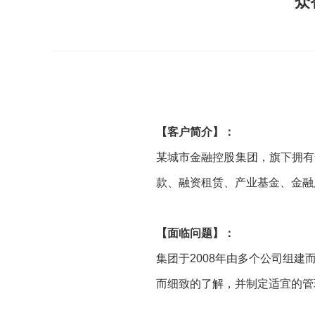
众
【客户简介】：
某城市金融控股集团，旗下拥有
款、融资租赁、产业基金、金融
【面临问题】：
集团于
2008
年由多个公司组建
而细致的了解，并制定适宜的管