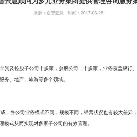
智云慧顾问为多元业务集团提供管理咨询服务
来源：众智云慧 时间：2017-06-28
全资及控股子公司十多家，参股公司二十多家，业务覆盖银行
服务、地产、旅游等多个领域。
而成，各公司业务模式不同，规模不同，经营状况也有较大差异
理模式从而实现对多家子公司的有效管理。